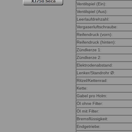
Ventilspiel (Ein):
Ventilspiel (Aus):
Leerlaufdrehzahl:
Vergaserluftschraube:
Reifendruck (vorn):
Reifendruck (hinten):
Zündkerze 1:
Zündkerze 2:
Elektrodenabstand:
Lenker/Standrohr Ø:
Ritzel/Kettenrad:
Kette:
Gabel pro Holm:
Öl ohne Filter:
Öl mit Filter:
Bremsflüssigkeit:
Endgetriebe: